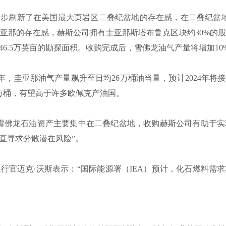
步刷新了在美国最大页岩区二叠纪盆地的存在感，在二叠纪盆地
那的存在感，赫斯公司拥有圭亚那斯塔布鲁克区块约30%的股权
6.5万英亩的勘探面积。收购完成后，雪佛龙油气产量将增加10
2年，圭亚那油气产量飙升至日均26万桶油当量，预计2024年
0万桶，有望高于许多欧佩克产油国。
雪佛龙石油资产主要集中在二叠纪盆地，收购赫斯公司有助于
直寻求分散潜在风险”。
官迈克·沃斯表示：“国际能源署（IEA）预计，化石燃料需求