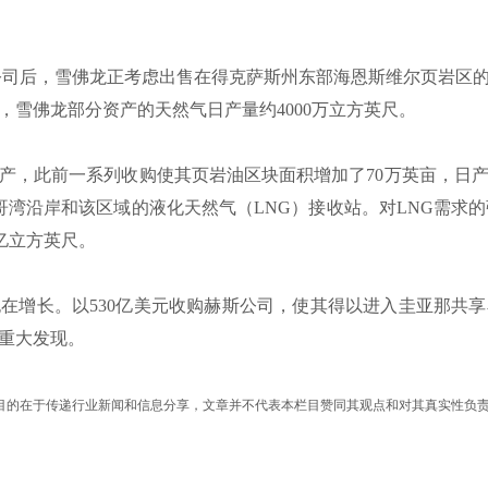
公司后，雪佛龙正考虑出售在得克萨斯州东部海恩斯维尔页岩区
雪佛龙部分资产的天然气日产量约4000万立方英尺。
资产，此前一系列收购使其页岩油区块面积增加了70万英亩，日
哥湾沿岸和该区域的液化天然气（LNG）接收站。对LNG需求
3亿立方英尺。
在增长。以530亿美元收购赫斯公司，使其得以进入圭亚那共
个重大发现。
目的在于传递行业新闻和信息分享，文章并不代表本栏目赞同其观点和对其真实性负